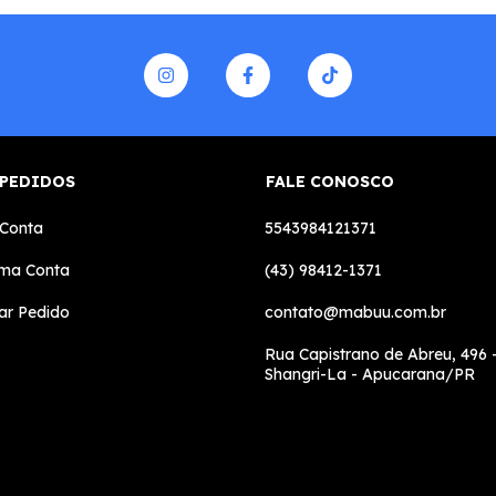
 PEDIDOS
FALE CONOSCO
 Conta
5543984121371
uma Conta
(43) 98412-1371
ar Pedido
contato@mabuu.com.br
Rua Capistrano de Abreu, 496 -
Shangri-La - Apucarana/PR