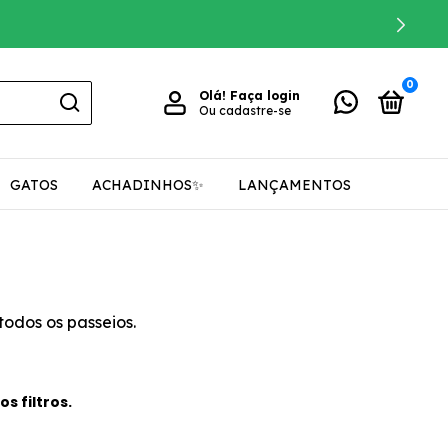
0
Olá!
Faça login
Ou cadastre-se
GATOS
ACHADINHOS✨
LANÇAMENTOS
todos os passeios.
s filtros.