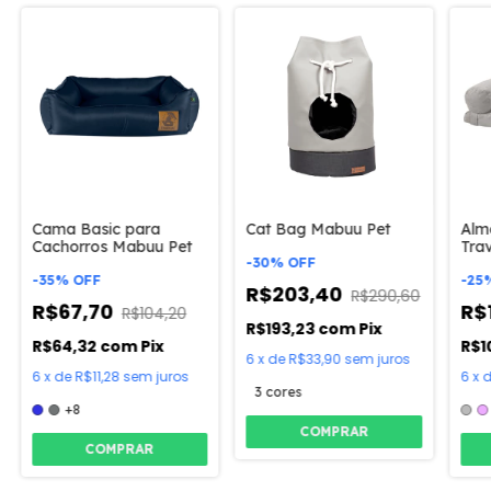
Cama Basic para
Cat Bag Mabuu Pet
Alm
Cachorros Mabuu Pet
Tra
-
30
%
OFF
Mab
-
35
%
OFF
-
25
R$203,40
R$290,60
R$67,70
R$
R$104,20
R$193,23
com
Pix
R$64,32
com
Pix
R$1
6
x
de
R$33,90
sem juros
6
x
de
R$11,28
sem juros
6
x
3 cores
+8
COMPRAR
COMPRAR