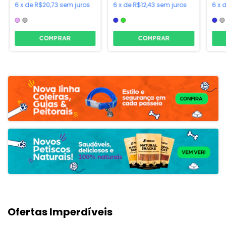
6
x
de
R$20,73
sem juros
6
x
de
R$12,43
sem juros
6
x
COMPRAR
COMPRAR
Ofertas Imperdíveis