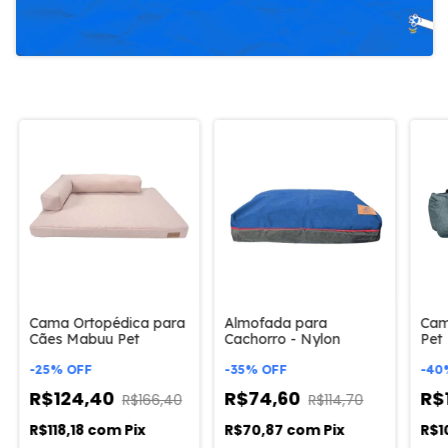
Cama Ortopédica para
Almofada para
Cam
Cães Mabuu Pet
Cachorro - Nylon
Pet
-
25
%
OFF
-
35
%
OFF
-
40
R$124,40
R$74,60
R$
R$166,40
R$114,70
R$118,18
com
Pix
R$70,87
com
Pix
R$1