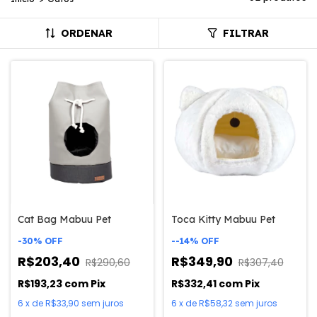
ORDENAR
FILTRAR
Cat Bag Mabuu Pet
Toca Kitty Mabuu Pet
-
30
%
OFF
-
-14
%
OFF
R$203,40
R$349,90
R$290,60
R$307,40
R$193,23
com
Pix
R$332,41
com
Pix
6
x
de
R$33,90
sem juros
6
x
de
R$58,32
sem juros