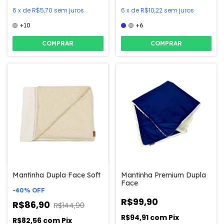
6
x
de
R$5,70
sem juros
6
x
de
R$10,22
sem juros
+10
+6
COMPRAR
COMPRAR
Mantinha Dupla Face Soft
Mantinha Premium Dupla
Face
-
40
%
OFF
R$99,90
R$86,90
R$144,90
R$94,91
com
Pix
R$82,56
com
Pix