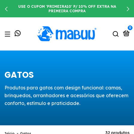
USE O CUPOM 'PRIMEIRA10' P/ 10% OFF EXTRA NA
PRIMEIRA COMPRA
0
GATOS
Produtos para gatos com design funcional: camas,
brinquedos, arranhadores e acessórios que oferecem
conforto, estímulo e praticidade.
32 produtos
Início
>
Gatos