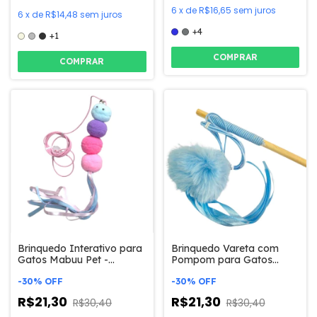
6
x
de
R$16,65
sem juros
6
x
de
R$14,48
sem juros
+4
+1
COMPRAR
COMPRAR
Brinquedo Interativo para
Brinquedo Vareta com
Gatos Mabuu Pet -
Pompom para Gatos
Cobrinha
Mabuu Pet
-
30
%
OFF
-
30
%
OFF
R$21,30
R$21,30
R$30,40
R$30,40