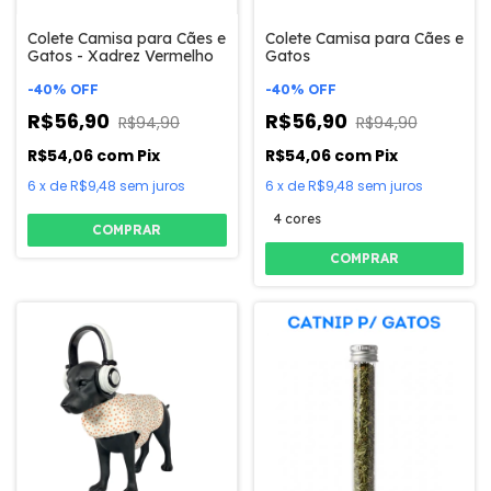
Colete Camisa para Cães e
Colete Camisa para Cães e
Gatos - Xadrez Vermelho
Gatos
-
40
%
OFF
-
40
%
OFF
R$56,90
R$56,90
R$94,90
R$94,90
R$54,06
com
Pix
R$54,06
com
Pix
6
x
de
R$9,48
sem juros
6
x
de
R$9,48
sem juros
4 cores
COMPRAR
COMPRAR