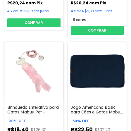
R$20,24
com
Pix
R$20,24
com
Pix
4
x
de
R$5,33
sem juros
4
x
de
R$5,33
sem juros
5 cores
COMPRAR
COMPRAR
Brinquedo Interativo para
Jogo Americano Basic
Gatos Mabuu Pet -
para Cães e Gatos Mabuu
Coraçãozinho
Pet
-
30
%
OFF
-
30
%
OFF
R$18,40
R$22,50
R$26,30
R$32,20