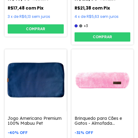
R$17,48
com
Pix
R$21,38
com
Pix
3
x
de
R$6,13
sem juros
4
x
de
R$5,63
sem juros
+3
COMPRAR
COMPRAR
Jogo Americano Premium
Brinquedo para Cães e
100% Mabuu Pet
Gatos - Almofada
Redonda
-
40
%
OFF
-
31
%
OFF