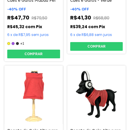
Cães e Gatos Mabuu Pet
Cães e Gatos - Verde
-
40
%
OFF
-
40
%
OFF
R$47,70
R$41,30
R$79,50
R$68,80
R$45,32
com
Pix
R$39,24
com
Pix
6
x
de
R$7,95
sem juros
6
x
de
R$6,88
sem juros
+1
COMPRAR
COMPRAR