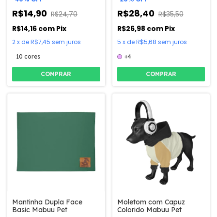
Retangular
R$14,90
R$28,40
R$24,70
R$35,50
R$14,16
com
Pix
R$26,98
com
Pix
2
x
de
R$7,45
sem juros
5
x
de
R$5,68
sem juros
10 cores
+4
COMPRAR
COMPRAR
Mantinha Dupla Face
Moletom com Capuz
Basic Mabuu Pet
Colorido Mabuu Pet