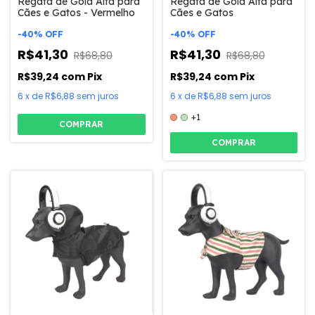
Regata de Gola Alta para
Regata de Gola Alta para
Cães e Gatos - Vermelho
Cães e Gatos
-
40
%
OFF
-
40
%
OFF
R$41,30
R$41,30
R$68,80
R$68,80
R$39,24
com
Pix
R$39,24
com
Pix
6
x
de
R$6,88
sem juros
6
x
de
R$6,88
sem juros
+1
COMPRAR
COMPRAR