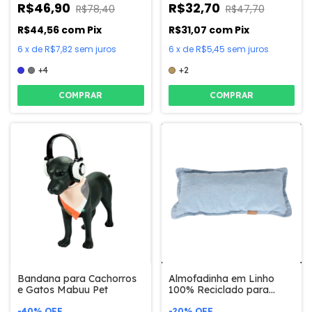
R$46,90
R$32,70
R$78,40
R$47,70
R$44,56
com
Pix
R$31,07
com
Pix
6
x
de
R$7,82
sem juros
6
x
de
R$5,45
sem juros
+4
+2
COMPRAR
COMPRAR
Bandana para Cachorros
Almofadinha em Linho
e Gatos Mabuu Pet
100% Reciclado para
Cachorros e Gatos -
-
40
%
OFF
-
20
%
OFF