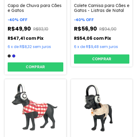
Capa de Chuva para Cães
Colete Camisa para Cães e
e Gatos
Gatos - Listras de Natal
-
40
%
OFF
-
40
%
OFF
R$49,90
R$56,90
R$83,10
R$94,90
R$47,41
com
Pix
R$54,06
com
Pix
6
x
de
R$8,32
sem juros
6
x
de
R$9,48
sem juros
COMPRAR
COMPRAR