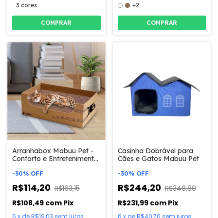
3 cores
+2
COMPRAR
COMPRAR
Arranhabox Mabuu Pet -
Casinha Dobrável para
Conforto e Entretenimento
Cães e Gatos Mabuu Pet
para Gatos
-
30
%
OFF
-
30
%
OFF
R$114,20
R$244,20
R$163,15
R$348,80
R$108,49
com
Pix
R$231,99
com
Pix
6
x
de
R$19,03
sem juros
6
x
de
R$40,70
sem juros