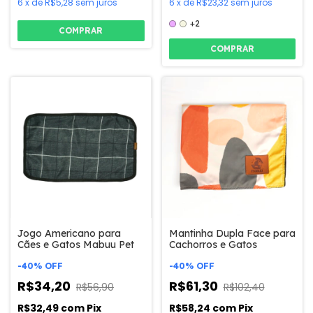
6
x
de
R$5,28
sem juros
6
x
de
R$23,32
sem juros
+2
COMPRAR
COMPRAR
Jogo Americano para
Mantinha Dupla Face para
Cães e Gatos Mabuu Pet
Cachorros e Gatos
-
40
%
OFF
-
40
%
OFF
R$34,20
R$61,30
R$56,90
R$102,40
R$32,49
com
Pix
R$58,24
com
Pix