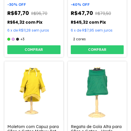
-
30
%
OFF
-
40
%
OFF
R$67,70
R$47,70
R$96,70
R$79,50
R$64,32
com
Pix
R$45,32
com
Pix
6
x
de
R$11,28
sem juros
6
x
de
R$7,95
sem juros
+3
2 cores
COMPRAR
COMPRAR
Moletom com Capuz para
Regata de Gola Alta para