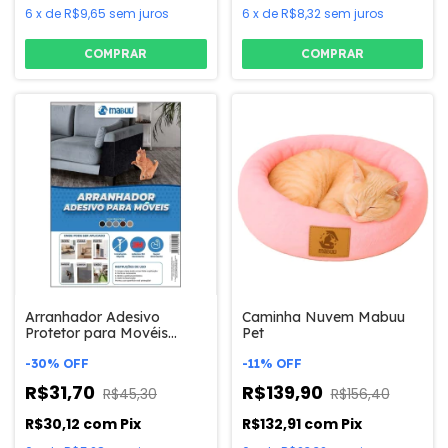
6
x
de
R$9,65
sem juros
6
x
de
R$8,32
sem juros
COMPRAR
COMPRAR
Arranhador Adesivo
Caminha Nuvem Mabuu
Protetor para Movéis
Pet
Mabuu Pet
-
30
%
OFF
-
11
%
OFF
R$31,70
R$139,90
R$45,30
R$156,40
R$30,12
com
Pix
R$132,91
com
Pix