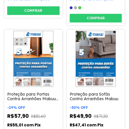
COMPRAR
Proteção para Portas
Proteção para Sofás
Contra Arranhões Mabuu
Contra Arranhões Mabuu
Pet
-
29
%
OFF
-
30
%
OFF
R$57,90
R$49,90
R$81,40
R$71,30
R$55,01
com
Pix
R$47,41
com
Pix